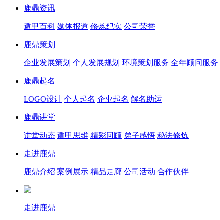
鹿鼎资讯
遁甲百科
媒体报道
修炼纪实
公司荣誉
鹿鼎策划
企业发展策划
个人发展规划
环境策划服务
全年顾问服务
鹿鼎起名
LOGO设计
个人起名
企业起名
解名助运
鹿鼎讲堂
讲堂动态
遁甲思维
精彩回顾
弟子感悟
秘法修炼
走进鹿鼎
鹿鼎介绍
案例展示
精品走廊
公司活动
合作伙伴
走进鹿鼎