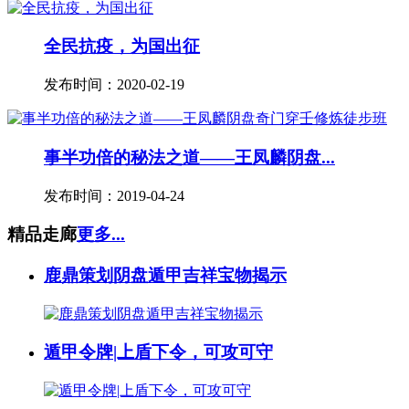
全民抗疫，为国出征
发布时间：2020-02-19
事半功倍的秘法之道——王凤麟阴盘...
发布时间：2019-04-24
精品走廊
更多...
鹿鼎策划阴盘遁甲吉祥宝物揭示
遁甲令牌|上盾下令，可攻可守