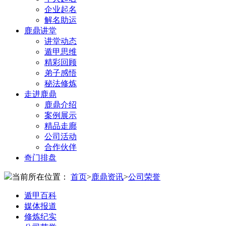
企业起名
解名助运
鹿鼎讲堂
讲堂动态
遁甲思维
精彩回顾
弟子感悟
秘法修炼
走进鹿鼎
鹿鼎介绍
案例展示
精品走廊
公司活动
合作伙伴
奇门排盘
当前所在位置：
首页
>
鹿鼎资讯
>
公司荣誉
遁甲百科
媒体报道
修炼纪实