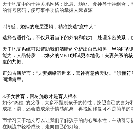
天干地支中的十神关系网络：比肩、劫财、食神等十神组合，
的符号密码，便可事半功倍的掌握人际资源！
2.情感，婚姻的底层逻辑，精准挑选“意中人”
选择合适伴侣，不仅只看当下的外貌和能力；处理亲密关系，
天干地支系统可以帮助我们清晰的分析出自己和另一半的匹配
能力，人品特质，比爆火的MBTI测试更本地化！夫妻关系的
度的共振。
正如古籍所言：“夫妻姻缘宿世来，喜神有意傍天财。” 读懂符
圆满篇章。
3.子女教育，因材施教才是育人根本
如今“鸡娃”的父母，大多不甄别孩子的特性，按照自己的喜好
成绩下滑，还会造成亲子情感疏离，再挽回修复可不是简单的
而学习天干地支可以让我们了解孩子的内心和本性，主动引导
在顺流中轻松成长，走向自己的灯塔。