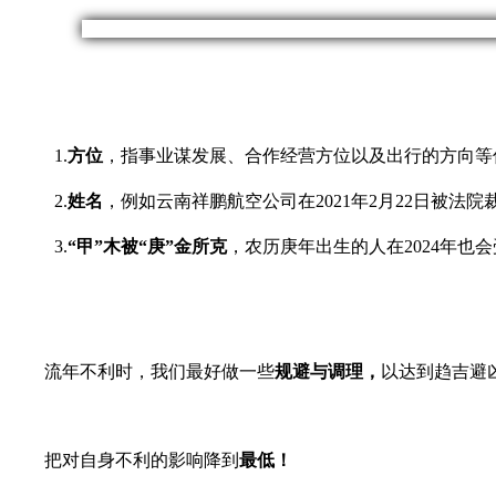
1.
方位
，指事业谋发展、合作经营方位以及出行的方向等
2.
姓名
，例如云南祥鹏航空公司在2021年2月22日被
3.
“甲”木被“庚”金所克
，农历庚年出生的人在2024年也会受到更
流年不利时，我们最好做一些
规避与调理
，
以达到趋吉避
把对自身不利的影响降到
最低！