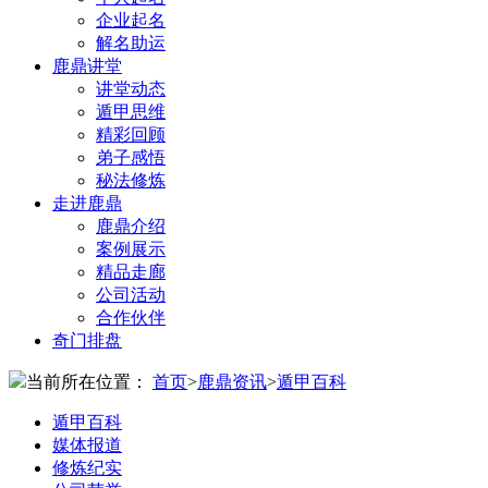
企业起名
解名助运
鹿鼎讲堂
讲堂动态
遁甲思维
精彩回顾
弟子感悟
秘法修炼
走进鹿鼎
鹿鼎介绍
案例展示
精品走廊
公司活动
合作伙伴
奇门排盘
当前所在位置：
首页
>
鹿鼎资讯
>
遁甲百科
遁甲百科
媒体报道
修炼纪实