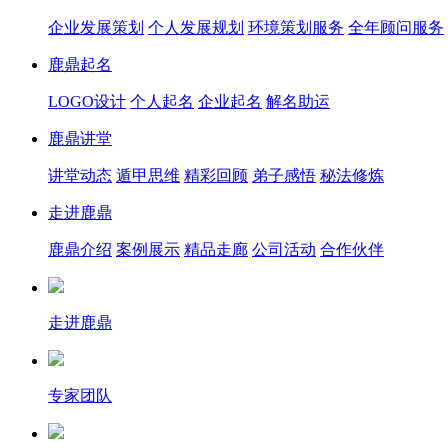
企业发展策划
个人发展规划
环境策划服务
全年顾问服务
鹿鼎起名
LOGO设计
个人起名
企业起名
解名助运
鹿鼎讲堂
讲堂动态
遁甲思维
精彩回顾
弟子感悟
秘法修炼
走进鹿鼎
鹿鼎介绍
案例展示
精品走廊
公司活动
合作伙伴
走进鹿鼎
专家团队