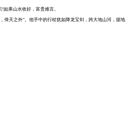
!如果山水收好，富贵难言。
，倚天之外”。他手中的行杖犹如降龙宝剑，跨大地山河，据地