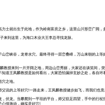
力士就出生于此地，作为岭南富庶之乡，这里山川形峦广阔，
弟子来到这里，为海口木业大王李总寻找龙脉。
山峦峡谷，龙脊水穴。最终寻得一层峦叠嶂，万山来朝的上等
凤麟教授来到一片开阔之地，周边山峦秀丽，大家还在谈笑间，
不知道王凤麟教授是如何看出，大家恐怕漏掉玄妙之处，各自环
结穴之地。
父说的上等好穴!一路走来，王凤麟教授健步如飞，而我们也竟
，伏龙。当攀爬到一平坦的平台，师父驻足四望，手中的行杖指
子心情激动，确实是好穴!