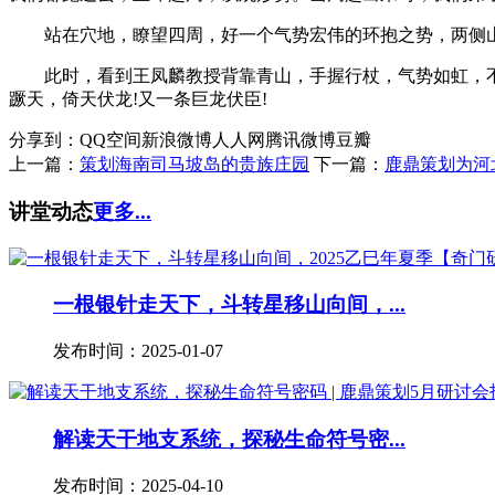
站在穴地，瞭望四周，好一个气势宏伟的环抱之势，两侧山
此时，看到王凤麟教授背靠青山，手握行杖，气势如虹，不由
蹶天，倚天伏龙!又一条巨龙伏臣!
分享到：
QQ空间
新浪微博
人人网
腾讯微博
豆瓣
上一篇：
策划海南司马坡岛的贵族庄园
下一篇：
鹿鼎策划为河
讲堂动态
更多...
一根银针走天下，斗转星移山向间，...
发布时间：2025-01-07
解读天干地支系统，探秘生命符号密...
发布时间：2025-04-10