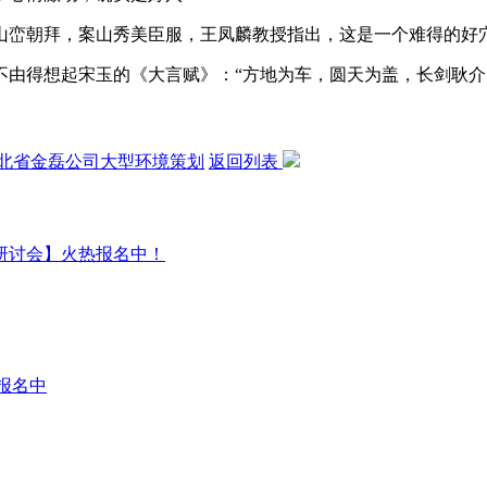
峦朝拜，案山秀美臣服，王凤麟教授指出，这是一个难得的好穴
得想起宋玉的《大言赋》：“方地为车，圆天为盖，长剑耿介
北省金磊公司大型环境策划
返回列表