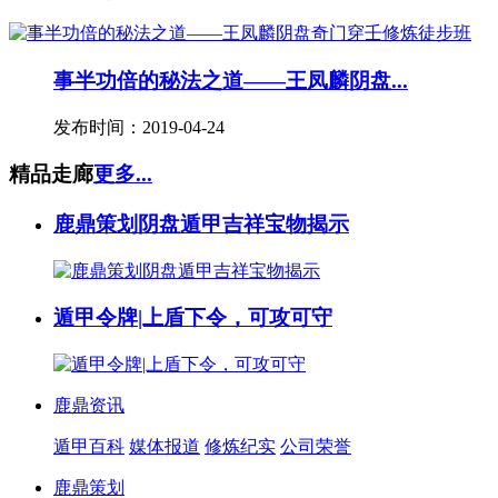
事半功倍的秘法之道——王凤麟阴盘...
发布时间：2019-04-24
精品走廊
更多...
鹿鼎策划阴盘遁甲吉祥宝物揭示
遁甲令牌|上盾下令，可攻可守
鹿鼎资讯
遁甲百科
媒体报道
修炼纪实
公司荣誉
鹿鼎策划