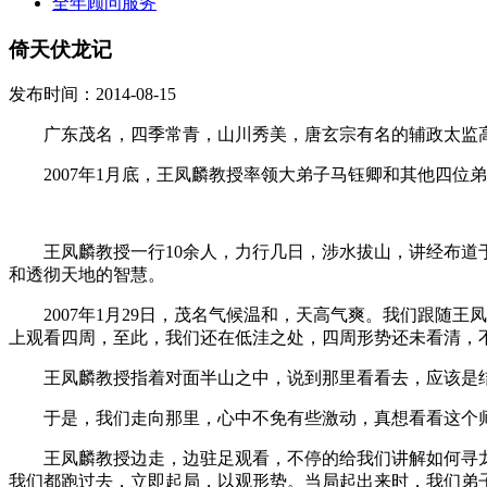
全年顾问服务
倚天伏龙记
发布时间：2014-08-15
广东茂名，四季常青，山川秀美，唐玄宗有名的辅政太监高
2007年1月底，王凤麟教授率领大弟子马钰卿和其他四位
王凤麟教授一行10余人，力行几日，涉水拔山，讲经布道于
和透彻天地的智慧。
2007年1月29日，茂名气候温和，天高气爽。我们跟随王
上观看四周，至此，我们还在低洼之处，四周形势还未看清，
王凤麟教授指着对面半山之中，说到那里看看去，应该是
于是，我们走向那里，心中不免有些激动，真想看看这个师
王凤麟教授边走，边驻足观看，不停的给我们讲解如何寻龙
我们都跑过去，立即起局，以观形势。当局起出来时，我们弟