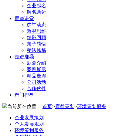
企业起名
解名助运
鹿鼎讲堂
讲堂动态
遁甲思维
精彩回顾
弟子感悟
秘法修炼
走进鹿鼎
鹿鼎介绍
案例展示
精品走廊
公司活动
合作伙伴
奇门排盘
当前所在位置：
首页
>
鹿鼎策划
>
环境策划服务
企业发展策划
个人发展规划
环境策划服务