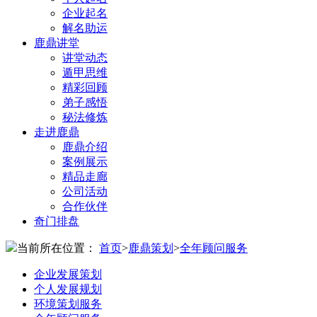
企业起名
解名助运
鹿鼎讲堂
讲堂动态
遁甲思维
精彩回顾
弟子感悟
秘法修炼
走进鹿鼎
鹿鼎介绍
案例展示
精品走廊
公司活动
合作伙伴
奇门排盘
当前所在位置：
首页
>
鹿鼎策划
>
全年顾问服务
企业发展策划
个人发展规划
环境策划服务