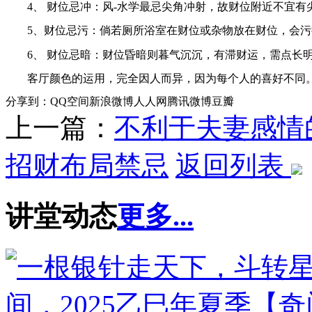
4
、 财位忌冲：风-水学最忌尖角冲射，故财位附近不宜有
5
、财位忌污：倘若厕所浴室在财位或杂物放在财位，会污
6
、 财位忌暗：财位昏暗则暮气沉沉，有滞财运，需点长
客厅颜色的运用，完全因人而异，因为每个人的喜好不同
分享到：
QQ空间
新浪微博
人人网
腾讯微博
豆瓣
上一篇：
不利于夫妻感情
招财布局禁忌
返回列表
讲堂动态
更多...