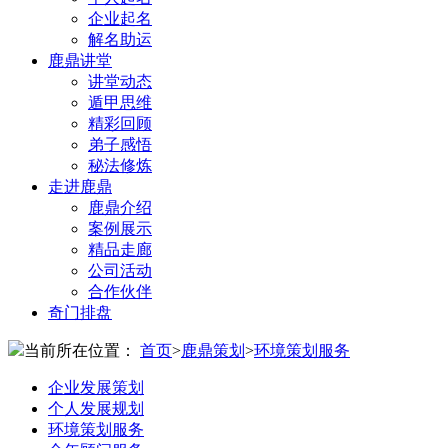
企业起名
解名助运
鹿鼎讲堂
讲堂动态
遁甲思维
精彩回顾
弟子感悟
秘法修炼
走进鹿鼎
鹿鼎介绍
案例展示
精品走廊
公司活动
合作伙伴
奇门排盘
当前所在位置：
首页
>
鹿鼎策划
>
环境策划服务
企业发展策划
个人发展规划
环境策划服务