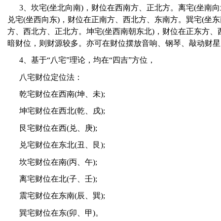
3
、坎宅
(
坐北向南
)
，财位在西南方、正北方。离宅
(
坐南向
兑宅
(
坐西向东
)
，财位在正南方、西北方、东南方。巽宅
(
坐东
方、西北方、正北方。坤宅
(
坐西南朝东北
)
，财位在正东方、
暗财位，则财源较多。亦可在财位摆放音响、钢琴、敲动财星
4
、基于
“
八宅
”
理论，均在
“
四吉
”
方位，
八宅财位定位法：
乾宅财位在西南
(
坤、未
);
坤宅财位在西北
(
乾、戌
);
艮宅财位在西
(
兑、庚
);
兑宅财位在东北
(
丑、艮
);
坎宅财位在南
(
丙、午
);
离宅财位在北
(
子、壬
);
震宅财位在东南
(
辰、巽
);
巽宅财位在东
(
卯、甲
)
。