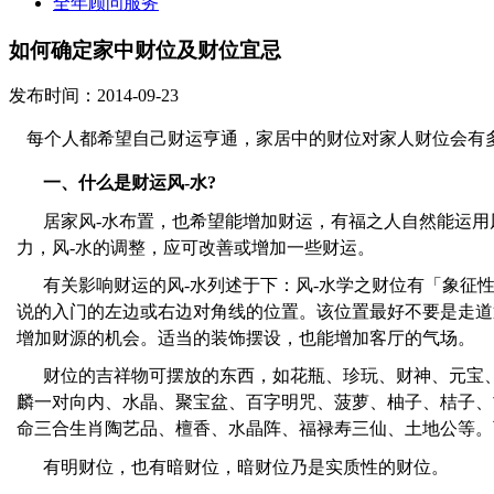
全年顾问服务
如何确定家中财位及财位宜忌
发布时间：2014-09-23
每个人都希望自己财运亨通，家居中的财位对家人财位会有
一、什么是财运风-水
?
居家风-水布置，也希望能增加财运，有福之人自然能运用
力，风-水的调整，应可改善或增加一些财运。
有关影响财运的风-水列述于下：风-水学之财位有「象征
说的入门的左边或右边对角线的位置。该位置最好不要是走道
增加财源的机会。适当的装饰摆设，也能增加客厅的气场。
财位的吉祥物可摆放的东西，如花瓶、珍玩、财神、元宝
麟一对向内、水晶、聚宝盆、百字明咒、菠萝、柚子、桔子、
命三合生肖陶艺品、檀香、水晶阵、福禄寿三仙、土地公等。
有明财位，也有暗财位，暗财位乃是实质性的财位。