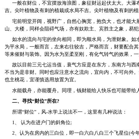
一般在财位，不宜摆放海浪图，象征财运起伏太大。大瀑
吉。尖叶植物及有刺的植栽或水局不吉。尖叶植物及有刺的植
宅前明堂开阔，视野广，自然心胸宽，抱负大，也才能大
山、大楼，同样会阻碍气场，亦有奴欺主、宾胜主之象，易犯
如水的流向与宅的坐向相同，即为顺水局，为泄财象。如
为平水局，一般而言，左来右往较吉，严格而言，财要配合其
等来催财与装饰。因为水为至柔至刚，有化气转气的效果，一
故以目前三元七运当值，衰气方应是在东方，东南方与西
不当为是非财。同时也应注意水之流向，宜向内，不可向外。
也主桃花，宜谨慎选用放置为宜。
水能载舟，亦能覆舟。同理，钱财能给人快乐也可能带给
二、寻找
“
财位
”
所在
?
所谓
“
财位
”
，风-水学上说法不一，这里有几种说法：
1
、 认为在进户门的斜角位
;
2
、认为在房内的三白位，即一白六白八白三个飞星位
(
今