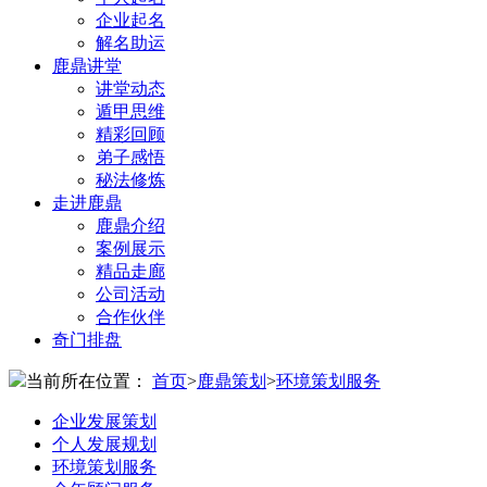
企业起名
解名助运
鹿鼎讲堂
讲堂动态
遁甲思维
精彩回顾
弟子感悟
秘法修炼
走进鹿鼎
鹿鼎介绍
案例展示
精品走廊
公司活动
合作伙伴
奇门排盘
当前所在位置：
首页
>
鹿鼎策划
>
环境策划服务
企业发展策划
个人发展规划
环境策划服务