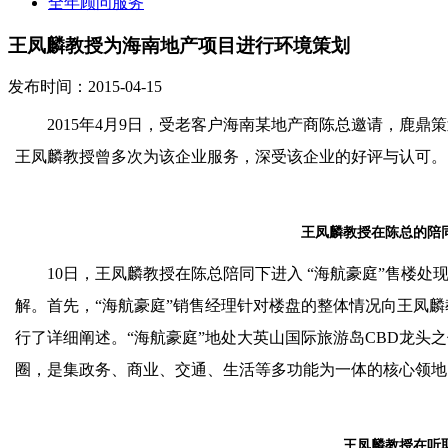
全年顾问服务
王凤麟教授为海南地产项目进行环境策划
发布时间：2015-04-15
2015
年
4
月
9
日，受老客户海南某地产商陈总邀请，鹿鼎策
王凤麟教授曾多次为该企业服务，深受该企业的好评与认可。
王凤麟教授在陈总的陪
10
日，王凤麟教授在陈总陪同下进入
“
海航豪庭
”
售楼处
解。首先，
“
海航豪庭
”
销售经理针对楼盘的整体情况向王凤麟
行了详细阐述。
“
海航豪庭
”
地处大英山国际旅游岛
CBD
龙头之
圈，是集政务、商业、交通、生活等多功能为一体的核心领地
王凤麟教授在听