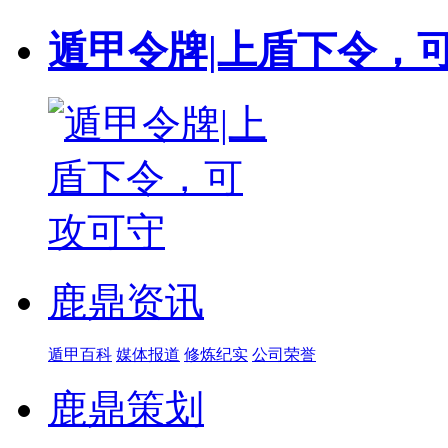
遁甲令牌|上盾下令，
鹿鼎资讯
遁甲百科
媒体报道
修炼纪实
公司荣誉
鹿鼎策划