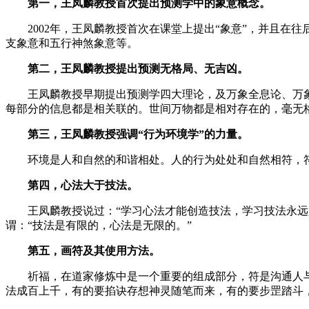
第一，王凤麟教授首次提出预测学中的象意概念。
2002年，王凤麟教授首次在课堂上提出“象意”，并且在
支象意和五行神煞象意等。
天干象意八神象意九星象意奇门象
第二，王凤麟教授提出预测无格局、无吉凶。
王凤麟教授早期提出预测学四大理论，及万象全息论、万象
每部分的信息都是相关联的。世间万物都是相对存在的，毫无
第三，王凤麟教授强调“行为环境学”的力量。
环境是人和自然的和谐相处。人的行为处处和自然相符，符
第四，心法大于技法。
王凤麟教授说过：“学习心法才能创造技法，学习技法永远只
谓：“技法是有限的，心法是无限的。”
奇门遁甲心法阴盘遁甲
第五，画符及其使用方法。
祈福，在道家修炼中是一个重要的组成部分，符是沟通人与神
法成百上千，有的要掐诀存想神灵随笔而来，有的要步罡踏斗
福奇门遁甲祈福