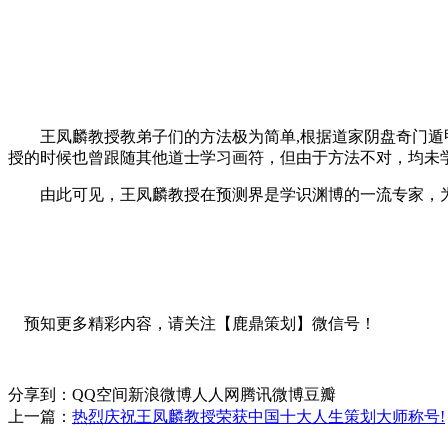
王凤麟教授教弟子们的方法极为简单,根据道家阴盘奇门遁甲
授的时候也曾跟随其他道士学习画符，但由于方法不对，均未
由此可见，王凤麟教授在预测界是学识渊博的一流专家，为
风-水
奇门遁甲心法阴盘遁甲心法
道家秘法祈福奇门遁甲祈福
预知更多精彩内容，请关注【鹿鼎策划】微信号！
分享到：
QQ空间
新浪微博
人人网
腾讯微博
豆瓣
上一篇：
热烈庆祝王凤麟教授荣获中国十大人生策划大师称号!