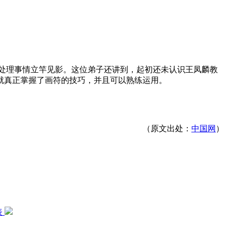
处理事情立竿见影。这位弟子还讲到，起初还未认识王凤麟教
就真正掌握了画符的技巧，并且可以熟练运用。
九星象意奇门象意
阴盘遁甲无三奇亦无吉凶与格局
阴盘遁甲行为
（原文出处：
中国网
）
表