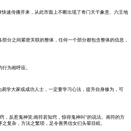
样快速传播开来，从此市面上不断出现了奇门天干象意、六壬地
部分之间紧密关联的整体，任何一个部分都包含整体的信息，
的行为相呼应。
阴盘遁甲行为风-水
为易学大家或成功人士，一定要学习心法，提升自身修为，可
，反惹鬼神笑;画符若知窍，惊得鬼神叫”的说法。画符的方
序之复杂，方法之繁琐，足令善男信女们头晕目眩。
道家秘法祈