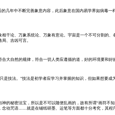
往后的几年中不断完善象意内容，此后象意在国内易学界如病毒一
意
相干论、万象系统论、万象有意论。宇宙是一个不可分割的、各
格局、吉凶可言。
阴盘遁甲无三奇亦无吉凶与格局
合大自然的规律，符合一切人类应遵循的道，好的环境要和好
是技法。”技法是初学者应学习并掌握的知识，但如果想要成
心法
的秘密法宝，所以是不可以随便乱画的，故有所谓“画符不知窍
，念动咒语……就是在铺纸研墨、运笔等方面都十分考究，其程