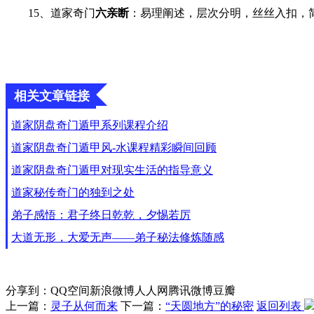
15、道家奇门
六亲断
：易理阐述，层次分明，丝丝入扣，
相关文章链接
道家阴盘奇门遁甲系列课程介绍
道家阴盘奇门遁甲风-水课程精彩瞬间回顾
道家阴盘奇门遁甲对现实生活的指导意义
道家秘传奇门的独到之处
弟子感悟：君子终日乾乾，夕惕若厉
大道无形，大爱无声——弟子秘法修炼随感
分享到：
QQ空间
新浪微博
人人网
腾讯微博
豆瓣
上一篇：
灵子从何而来
下一篇：
“天圆地方”的秘密
返回列表