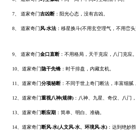
7、 道家奇门
吉凶断
：阳光心态，没有吉凶。
8、 道家奇门
风-水法
：移星换斗(不用玄空理气，不用峦头
9、 道家奇门
金口直断
：不用格局，天干克应，八门克应
10、道家奇门
隐干先锋
：时干排盘，内藏玄机。
11、道家奇门
分项秘断
：不同于世上奇门断法，丰富细腻
12、道家奇门
重视八神(规律)
：八神、九星、奇仪、八门，
13、道家奇门
断应期
：简单、明白、准确。
14、道家奇门
断风-水(人文风-水、环境风-水)
：达到绝妙