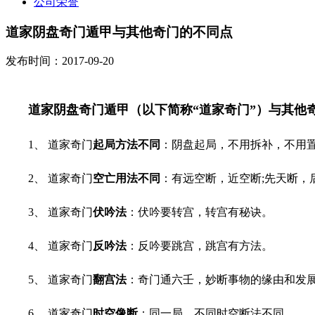
公司荣誉
道家阴盘奇门遁甲与其他奇门的不同点
发布时间：2017-09-20
道家阴盘奇门遁甲（以下简称“道家奇门”）与其他
1、 道家奇门
起局方法不同
：阴盘起局，不用拆补，不用
2、 道家奇门
空亡用法不同
：有远空断，近空断;先天断，
3、 道家奇门
伏吟法
：伏吟要转宫，转宫有秘诀。
4、 道家奇门
反吟法
：反吟要跳宫，跳宫有方法。
5、 道家奇门
翻宫法
：奇门通六壬，妙断事物的缘由和发
6、 道家奇门
时空像断
：同一局，不同时空断法不同。