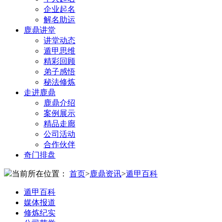
企业起名
解名助运
鹿鼎讲堂
讲堂动态
遁甲思维
精彩回顾
弟子感悟
秘法修炼
走进鹿鼎
鹿鼎介绍
案例展示
精品走廊
公司活动
合作伙伴
奇门排盘
当前所在位置：
首页
>
鹿鼎资讯
>
遁甲百科
遁甲百科
媒体报道
修炼纪实