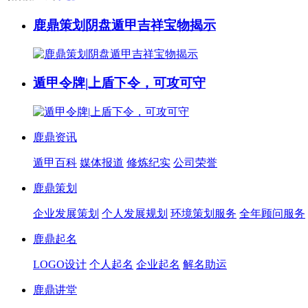
鹿鼎策划阴盘遁甲吉祥宝物揭示
遁甲令牌|上盾下令，可攻可守
鹿鼎资讯
遁甲百科
媒体报道
修炼纪实
公司荣誉
鹿鼎策划
企业发展策划
个人发展规划
环境策划服务
全年顾问服务
鹿鼎起名
LOGO设计
个人起名
企业起名
解名助运
鹿鼎讲堂