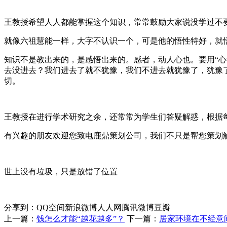
王教授希望人人都能掌握这个知识，常常鼓励大家说没学过不
就像六祖慧能一样，大字不认识一个，可是他的悟性特好，就悟
知识不是教出来的，是感悟出来的。感者，动人心也。要用“心
去没进去？我们进去了就不犹豫，我们不进去就犹豫了，犹豫
切。
王教授在进行学术研究之余，还常常为学生们答疑解惑，根据
有兴趣的朋友欢迎您致电鹿鼎策划公司，我们不只是帮您策划
世上没有垃圾，只是放错了位置
分享到：
QQ空间
新浪微博
人人网
腾讯微博
豆瓣
上一篇：
钱怎么才能“越花越多”？
下一篇：
居家环境在不经意