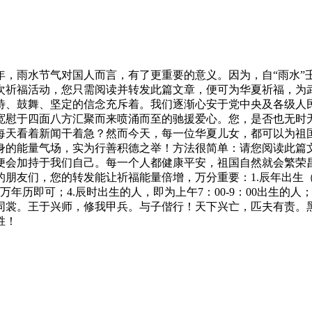
开年，雨水节气对国人而言，有了更重要的意义。因为，自“雨水
次祈福活动，您只需阅读并转发此篇文章，便可为华夏祈福，为
待、鼓舞、坚定的信念充斥着。我们逐渐心安于党中央及各级人
宽慰于四面八方汇聚而来喷涌而至的驰援爱心。您，是否也无时
每天看着新闻干着急？然而今天，每一位华夏儿女，都可以为祖
身的能量气场，实为行善积德之举！方法很简单：请您阅读此篇
便会加持于我们自己。每一个人都健康平安，祖国自然就会繁荣昌
，您的转发能让祈福能量倍增，万分重要：1.辰年出生（属龙）的人，
万年历即可；4.辰时出生的人，即为上午7：00-9：00出生的人
同裳。王于兴师，修我甲兵。与子偕行！天下兴亡，匹夫有责。
胜！