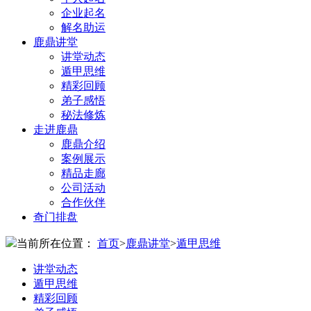
企业起名
解名助运
鹿鼎讲堂
讲堂动态
遁甲思维
精彩回顾
弟子感悟
秘法修炼
走进鹿鼎
鹿鼎介绍
案例展示
精品走廊
公司活动
合作伙伴
奇门排盘
当前所在位置：
首页
>
鹿鼎讲堂
>
遁甲思维
讲堂动态
遁甲思维
精彩回顾