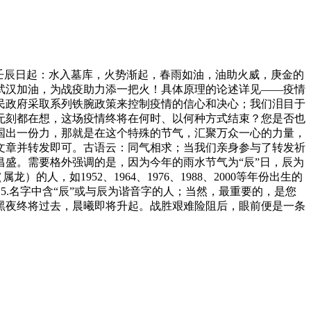
”壬辰日起：水入墓库，火势渐起，春雨如油，油助火威，庚金的
武汉加油，为战疫助力添一把火！具体原理的论述详见——疫情
民政府采取系列铁腕政策来控制疫情的信心和决心；我们泪目于
无刻都在想，这场疫情终将在何时、以何种方式结束？您是否也
国出一份力，那就是在这个特殊的节气，汇聚万众一心的力量，
文章并转发即可。古语云：同气相求；当我们亲身参与了转发祈
盛。需要格外强调的是，因为今年的雨水节气为“辰”日，辰为
如1952、1964、1976、1988、2000等年份出生的
；5.名字中含“辰”或与辰为谐音字的人；当然，最重要的，是您
黑夜终将过去，晨曦即将升起。战胜艰难险阻后，眼前便是一条