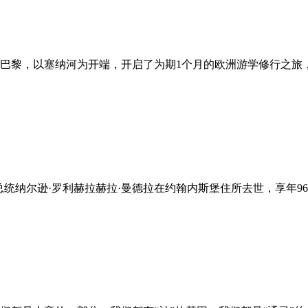
巴黎，以塞纳河为开端，开启了为期1个月的欧洲游学修行之旅
人前总统纳尔逊·罗利赫拉赫拉·曼德拉在约翰内斯堡住所去世，享