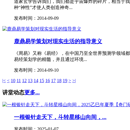
道家玄学告诉我们，我们都是宇宙爆炸的碎片，相当于我们
种“神性”才使人类创造神奇...
发布时间：2014-09-09
鹿鼎易学策划对现实生活的指导意义
《周易》又称《易经》，在中国乃至全世界预测学领域都
易经策划学的精髓，并且通过环境...
发布时间：2014-09-10
|<
<
10
11
12
13
14
15
16
17
18
19
>
>|
讲堂动态
更多...
一根银针走天下，斗转星移山向间，...
发布时间：2025-01-07