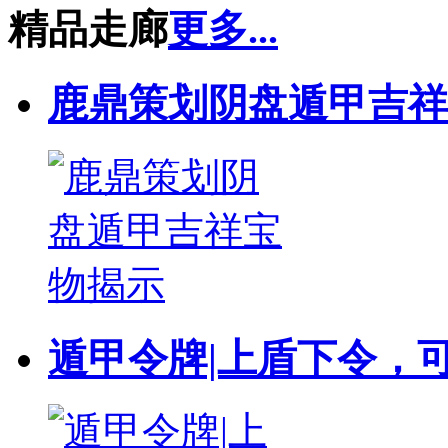
精品走廊
更多...
鹿鼎策划阴盘遁甲吉祥
遁甲令牌|上盾下令，