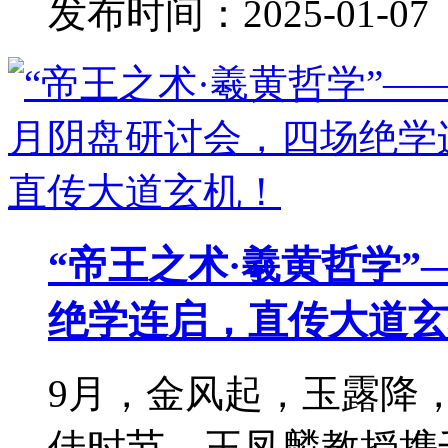
发布时间：2025-01-07
“帝王之术·羲黄哲学
绝学连启，直传大道玄
9月，金风起，玉露降
佳时节。王凤麟教授携