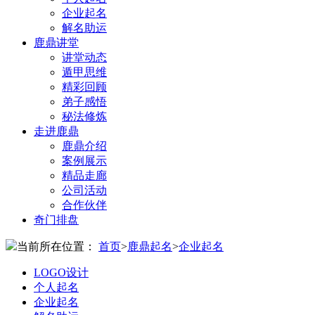
企业起名
解名助运
鹿鼎讲堂
讲堂动态
遁甲思维
精彩回顾
弟子感悟
秘法修炼
走进鹿鼎
鹿鼎介绍
案例展示
精品走廊
公司活动
合作伙伴
奇门排盘
当前所在位置：
首页
>
鹿鼎起名
>
企业起名
LOGO设计
个人起名
企业起名