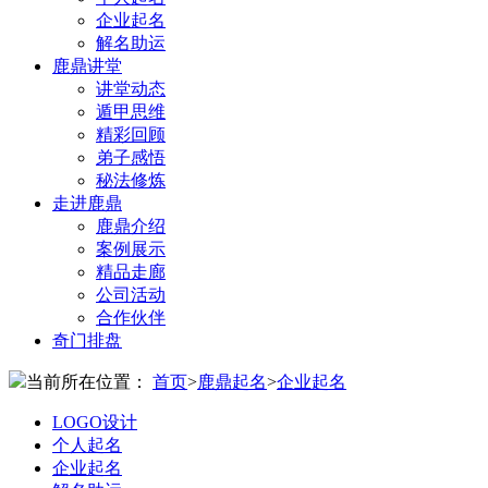
企业起名
解名助运
鹿鼎讲堂
讲堂动态
遁甲思维
精彩回顾
弟子感悟
秘法修炼
走进鹿鼎
鹿鼎介绍
案例展示
精品走廊
公司活动
合作伙伴
奇门排盘
当前所在位置：
首页
>
鹿鼎起名
>
企业起名
LOGO设计
个人起名
企业起名