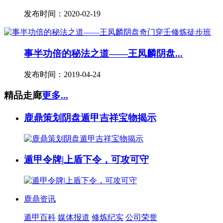
发布时间：2020-02-19
事半功倍的秘法之道——王凤麟阴盘...
发布时间：2019-04-24
精品走廊
更多...
鹿鼎策划阴盘遁甲吉祥宝物揭示
遁甲令牌|上盾下令，可攻可守
鹿鼎资讯
遁甲百科
媒体报道
修炼纪实
公司荣誉