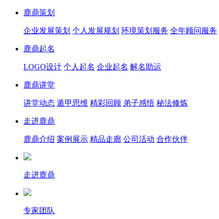
鹿鼎策划
企业发展策划
个人发展规划
环境策划服务
全年顾问服务
鹿鼎起名
LOGO设计
个人起名
企业起名
解名助运
鹿鼎讲堂
讲堂动态
遁甲思维
精彩回顾
弟子感悟
秘法修炼
走进鹿鼎
鹿鼎介绍
案例展示
精品走廊
公司活动
合作伙伴
走进鹿鼎
专家团队