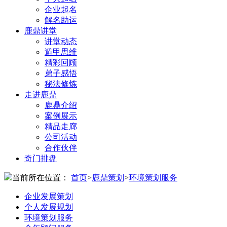
企业起名
解名助运
鹿鼎讲堂
讲堂动态
遁甲思维
精彩回顾
弟子感悟
秘法修炼
走进鹿鼎
鹿鼎介绍
案例展示
精品走廊
公司活动
合作伙伴
奇门排盘
当前所在位置：
首页
>
鹿鼎策划
>
环境策划服务
企业发展策划
个人发展规划
环境策划服务