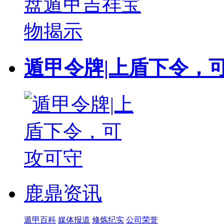
遁甲令牌|上盾下令，
鹿鼎资讯
遁甲百科
媒体报道
修炼纪实
公司荣誉