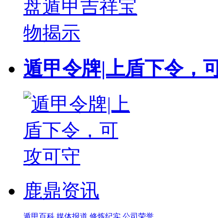
遁甲令牌|上盾下令，
鹿鼎资讯
遁甲百科
媒体报道
修炼纪实
公司荣誉