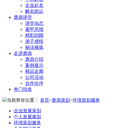
企业起名
解名助运
鹿鼎讲堂
讲堂动态
遁甲思维
精彩回顾
弟子感悟
秘法修炼
走进鹿鼎
鹿鼎介绍
案例展示
精品走廊
公司活动
合作伙伴
奇门排盘
当前所在位置：
首页
>
鹿鼎策划
>
环境策划服务
企业发展策划
个人发展规划
环境策划服务