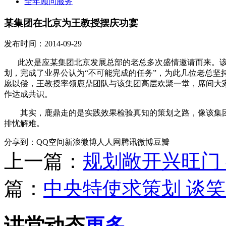
全年顾问服务
某集团在北京为王教授摆庆功宴
发布时间：2014-09-29
此次是应某集团北京发展总部的老总多次盛情邀请而来。
划，完成了业界公认为“不可能完成的任务”，为此几位老总坚
愿以偿，王教授率领鹿鼎团队与该集团高层欢聚一堂，席间大
作达成共识。
其实，鹿鼎走的是实践效果检验真知的策划之路，像该集团
排忧解难。
分享到：
QQ空间
新浪微博
人人网
腾讯微博
豆瓣
上一篇：
规划敞开兴旺门
篇：
中央特使求策划 谈
讲堂动态
更多...