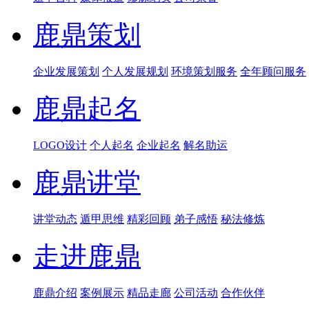
鹿鼎策划
企业发展策划
个人发展规划
环境策划服务
全年顾问服务
鹿鼎起名
LOGO设计
个人起名
企业起名
解名助运
鹿鼎讲堂
讲堂动态
遁甲思维
精彩回顾
弟子感悟
秘法修炼
走进鹿鼎
鹿鼎介绍
案例展示
精品走廊
公司活动
合作伙伴